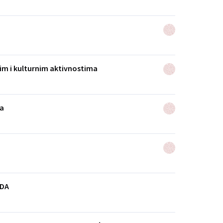
im i kulturnim aktivnostima
va
UDA