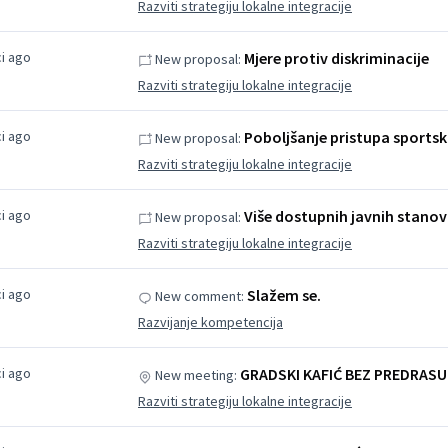
Razviti strategiju lokalne integracije
i ago
Mjere protiv diskriminacije
New proposal:
Razviti strategiju lokalne integracije
i ago
Poboljšanje pristupa sportsk
New proposal:
Razviti strategiju lokalne integracije
i ago
Više dostupnih javnih stano
New proposal:
Razviti strategiju lokalne integracije
i ago
Slažem se.
New comment:
Razvijanje kompetencija
i ago
GRADSKI KAFIĆ BEZ PREDRAS
New meeting:
Razviti strategiju lokalne integracije