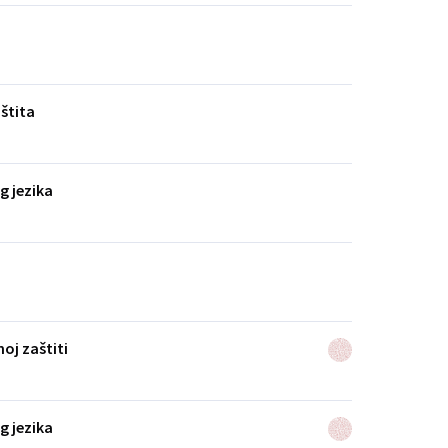
štita
g jezika
oj zaštiti
g jezika