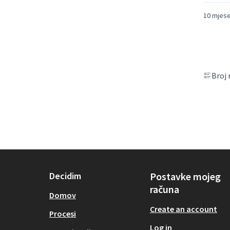
10 mjese
Broj 
Decidim
Postavke mojeg
računa
Domov
Create an account
Procesi
Log in