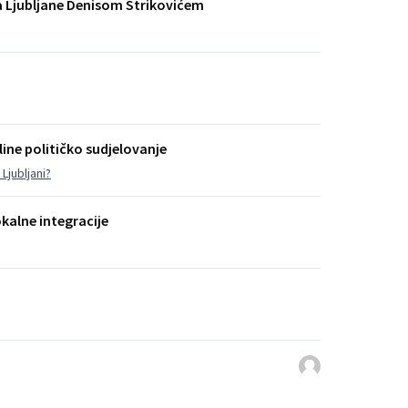
a Ljubljane Denisom Strikovićem
ine političko sudjelovanje
Ljubljani?
okalne integracije