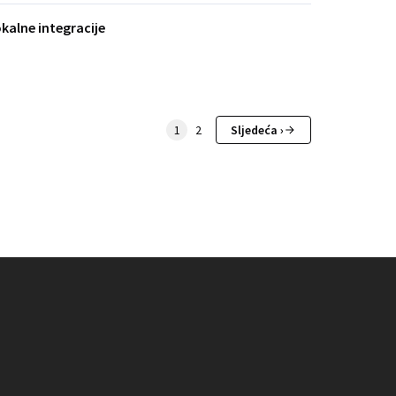
okalne integracije
1
2
Sljedeća ›