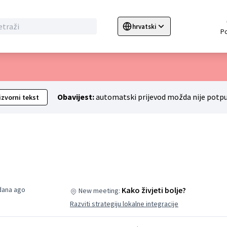
hrvatski
Sprache wählen
Choose language
C
Obavijest:
automatski prijevod možda nije potpu
izvorni tekst
 dana ago
Kako živjeti bolje?
New meeting:
Razviti strategiju lokalne integracije