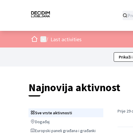
Dom
Glavni izbornik
/
Last activities
Prikaži 
Najnovija aktivnost
Prije 29
Sve vrste aktivnosti
Sve vrste aktivnosti
Događaj
Događaj
Europski paneli građana i građanki
Europski paneli građana i građanki