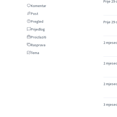
Prije 29
Komentar
Komentar
Post
Post
Pregled
Pregled
Prije 29
Prijedlog
Prijedlog
Proizlaziti
Proizlaziti
2 mjese
Rasprava
Rasprava
Tema
Tema
2 mjese
2 mjese
3 mjese