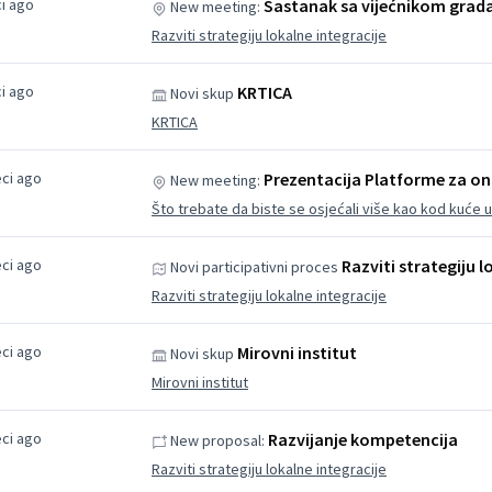
i ago
Sastanak sa vijećnikom grad
New meeting:
Razviti strategiju lokalne integracije
i ago
KRTICA
Novi skup
KRTICA
ci ago
Prezentacija Platforme za onl
New meeting:
Što trebate da biste se osjećali više kao kod kuće u 
ci ago
Razviti strategiju l
Novi participativni proces
Razviti strategiju lokalne integracije
ci ago
Mirovni institut
Novi skup
Mirovni institut
ci ago
Razvijanje kompetencija
New proposal:
Razviti strategiju lokalne integracije