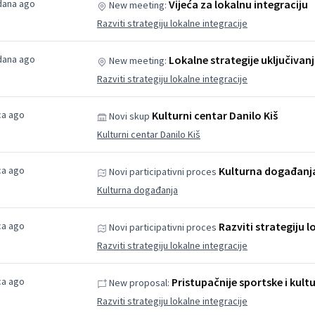
 dana ago
Vijeća za lokalnu integraciju
New meeting:
Razviti strategiju lokalne integracije
 dana ago
Lokalne strategije uključivanj
New meeting:
Razviti strategiju lokalne integracije
ca ago
Kulturni centar Danilo Kiš
Novi skup
Kulturni centar Danilo Kiš
ca ago
Kulturna događanj
Novi participativni proces
Kulturna događanja
ca ago
Razviti strategiju l
Novi participativni proces
Razviti strategiju lokalne integracije
ca ago
Pristupačnije sportske i kult
New proposal:
Razviti strategiju lokalne integracije