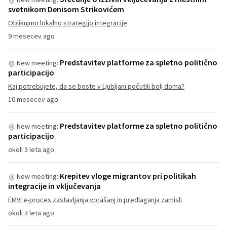
svetnikom Denisom Strikovićem
Oblikujmo lokalno strategijo integracije
9 mesecev ago
Predstavitev platforme za spletno politično
New meeting:
participacijo
Kaj potrebujete, da se boste v Ljubljani počutili bolj doma?
10 mesecev ago
Predstavitev platforme za spletno politično
New meeting:
participacijo
okoli 3 leta ago
Krepitev vloge migrantov pri politikah
New meeting:
integracije in vključevanja
EMVI e-proces zastavljanja vprašanj in predlaganja zamisli
okoli 3 leta ago