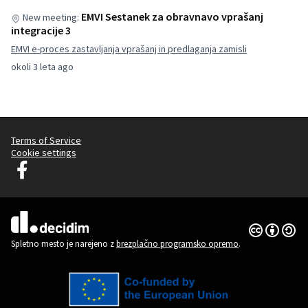
EMVI Sestanek za obravnavo vprašanj
New meeting:
integracije 3
EMVI e-proces zastavljanja vprašanj in predlaganja zamisli
okoli 3 leta ago
Terms of Service
Cookie settings
Decidim Ljubljana na Facebooku
(Zunanja povezava)
Dovoljenja 
(Zunanja pov
(Zunanja povezava)
Spletno mesto je narejeno z
brezplačno programsko opremo
.