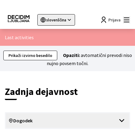
Mai
Prijava
slovenščina
Sprache wählen
Choose language
Choisir la langue
Sc
Last activities
Opaziti:
avtomatični prevodi niso
Prikaži izvirno besedilo
nujno povsem točni.
Zadnja dejavnost
Dogodek