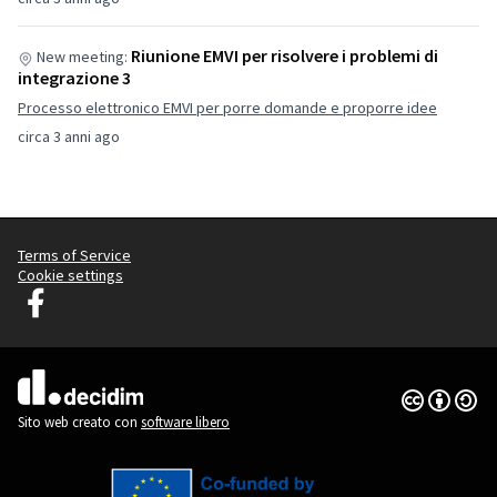
Riunione EMVI per risolvere i problemi di
New meeting:
integrazione 3
Processo elettronico EMVI per porre domande e proporre idee
circa 3 anni ago
Terms of Service
Cookie settings
Decidim Lubiana su Facebook
(Collegamento esterno)
Licenza Cre
(Collegamen
(Collegamento esterno)
Sito web creato con
software libero