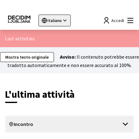
Menù
Accedi
Italiano
Sprache wählen
Choose language
Choisir la langue
Sc
Last activities
Avviso:
Il contenuto potrebbe essere
Mostra testo originale
tradotto automaticamente e non essere accurato al 100%.
L'ultima attività
Incontro