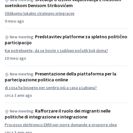
svetnikom Denisom Strikovićem
Oblikujmo lokalno strategijo integracije
9 mesi ago
Predstavitev platforme za spletno politično
New meeting:
participacijo
Kaj potrebujete, da se boste v Ljubljani počutili bolj doma?
10 mesi ago
Presentazione della piattaforma per la
New meeting:
partecipazione politica online
di cosa ha bisogno per sentirsi più a casa a Lubiana?
circa 3 anni ago
Rafforzare il ruolo dei migranti nelle
New meeting:
politiche di integrazione e integrazione
Processo elettronico EMVI per porre domande e proporre idee
circa 3 anni ago