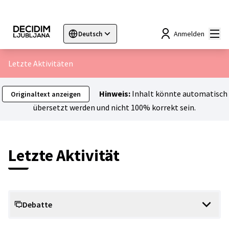
Hau
Anmelden
Deutsch
Sprache wählen
Choose language
Choisir la langue
Sc
Letzte Aktivitäten
Hinweis:
Inhalt könnte automatisch
Originaltext anzeigen
übersetzt werden und nicht 100% korrekt sein.
Letzte Aktivität
Debatte