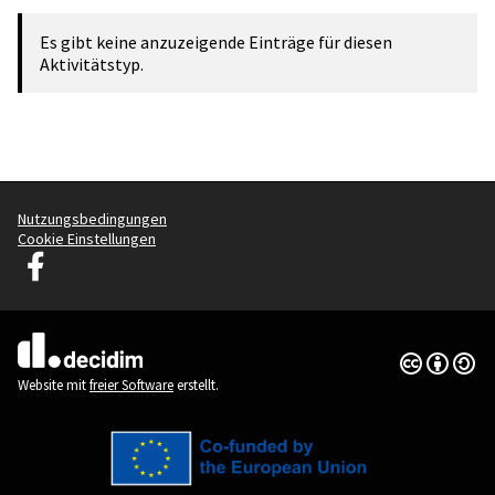
Es gibt keine anzuzeigende Einträge für diesen
Aktivitätstyp.
Nutzungsbedingungen
Cookie Einstellungen
Decidim Ljubljana auf Facebook
(Externer Link)
Creative Co
(Externer Li
(Externer Link)
Website mit
freier Software
erstellt.