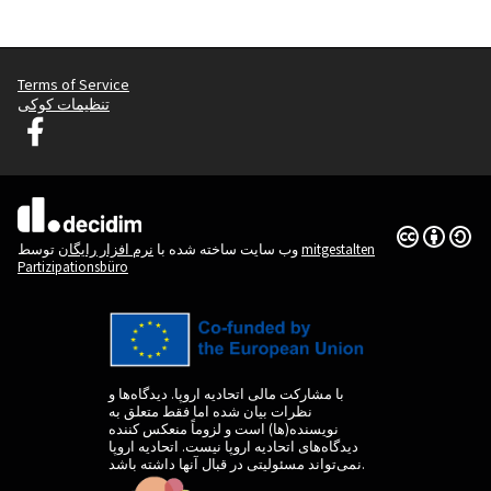
Terms of Service
تنظیمات کوکی
دسیدیم لیوبلیانا در فیس بوک
(لینک خارجی)
(لینک خارجی)
Creative
(لینک خارجی)
mitgestalten
توسط
وب سایت ساخته شده با
نرم افزار رایگان
Partizipationsbüro
با مشارکت مالی اتحادیه اروپا. دیدگاه‌ها و
نظرات بیان شده اما فقط متعلق به
نویسنده(ها) است و لزوماً منعکس کننده
دیدگاه‌های اتحادیه اروپا نیست. اتحادیه اروپا
نمی‌تواند مسئولیتی در قبال آنها داشته باشد.