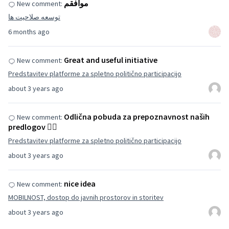
موافقم
New comment:
توسعه صلاحیت ها
6 months ago
Great and useful initiative
New comment:
Predstavitev platforme za spletno politično participacijo
about 3 years ago
Odlična pobuda za prepoznavnost naših
New comment:
predlogov 👌🏽
Predstavitev platforme za spletno politično participacijo
about 3 years ago
nice idea
New comment:
MOBILNOST, dostop do javnih prostorov in storitev
about 3 years ago