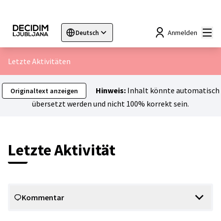
Hau
Anmelden
Deutsch
Sprache wählen
Choose language
Choisir la langue
Sc
Letzte Aktivitäten
Hinweis:
Inhalt könnte automatisch
Originaltext anzeigen
übersetzt werden und nicht 100% korrekt sein.
Letzte Aktivität
Kommentar