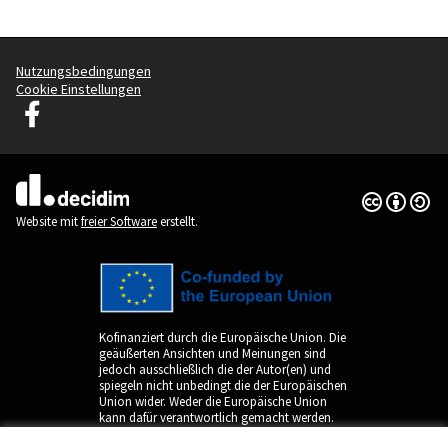
Nutzungsbedingungen
Cookie Einstellungen
Decidim Ljubljana auf Facebook
(Externer Link)
Creative Co
(Externer Li
(Externer Link)
Website mit
freier Software
erstellt.
Kofinanziert durch die Europäische Union. Die
geäußerten Ansichten und Meinungen sind
jedoch ausschließlich die der Autor(en) und
spiegeln nicht unbedingt die der Europäischen
Union wider. Weder die Europäische Union
kann dafür verantwortlich gemacht werden.