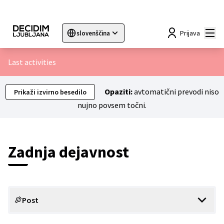
Mai
Prijava
slovenščina
Sprache wählen
Choose language
Choisir la langue
Sc
Last activities
Opaziti:
avtomatični prevodi niso
Prikaži izvirno besedilo
nujno povsem točni.
Zadnja dejavnost
Post