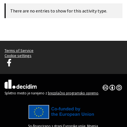
There are no entries to show for this activity type.
Terms of Service
Cookie settings
Decidim Ljubljana na Facebooku
(Zunanja povezava)
Dovoljenja 
(Zunanja pov
(Zunanja povezava)
Spletno mesto je narejeno z
brezplačno programsko opremo
.
So-financirano s strani Evropske unije. Mnenja