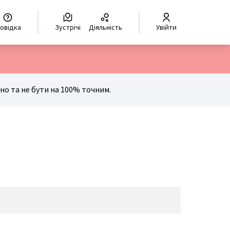
hoisir la langue
Scegli la lingua
Izberi jezik
Dil seçiniz
ر اللغة
Довідка
Зустрічі
діяльність
Увійти
о та не бути на 100% точним.