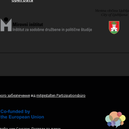
ого забезпечення
від
mitgestalten Partizipationsbüro
пейським Союзом. Погляди та думки,