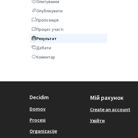
Опитування
Опитування
Опублікувати
Опублікувати
Пропозиція
Пропозиція
Процес участі
Процес участі
Результат
Результат
дебати
дебати
коментар
коментар
Decidim
Мій рахунок
Domov
Create an account
Procesi
Увійти
Organizacije