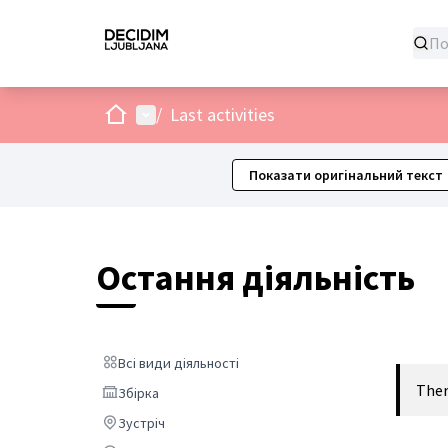
додому
Головне меню
/
Last activities
Показати оригінальний текст
Остання діяльність
Всі види діяльності
Всі види діяльності
Ther
Збірка
Збірка
Зустріч
Зустріч