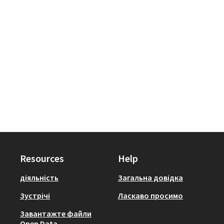
Resources
Help
діяльність
Загальна довідка
Зустрічі
Ласкаво просимо
Завантажте файли
Open Data