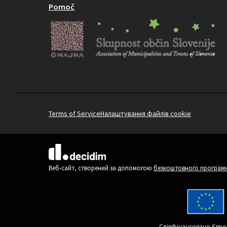
Pomoč
Terms of Service
Налаштування файлів cookie
(Зовнішнє посилання)
Веб-сайт, створений за допомогою
безкоштовного програмн
Співфінансовано Євро