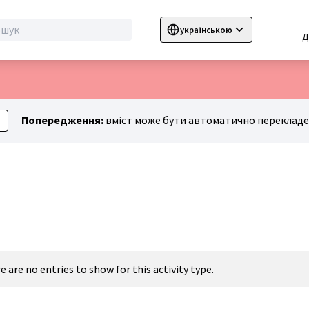
українською
Sprache wählen
Choose language
C
Попередження:
вміст може бути автоматично перекладен
e are no entries to show for this activity type.